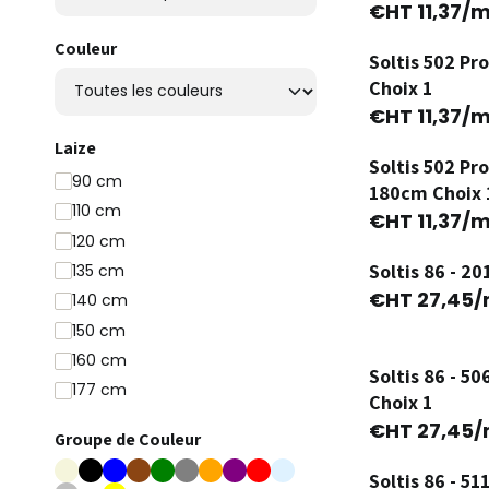
Ancienne Version
€HT
11,37
/m
Couleur
Soltis 502 Pr
Ancienne Version
Choix 1
€HT
11,37
/m
Laize
Soltis 502 Pr
Ancienne Version
90 cm
180cm Choix 
110 cm
€HT
11,37
/m
120 cm
Soltis 86 - 2
135 cm
€HT
27,45
/
140 cm
150 cm
160 cm
Soltis 86 - 
177 cm
Choix 1
180 cm
€HT
27,45
/
Groupe de Couleur
200 cm
Soltis 86 - 
220 cm