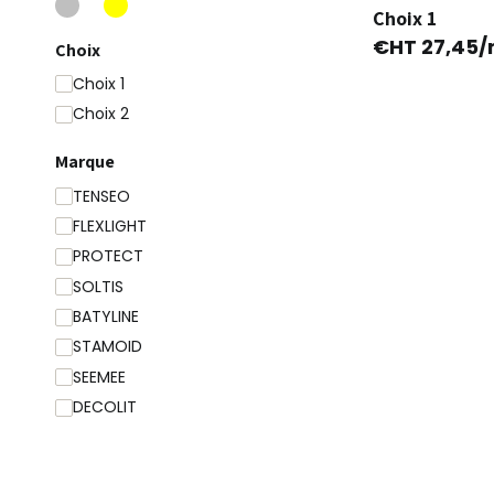
Choix 1
250 cm
€HT
27,45
/
Choix
260 cm
267 cm
Choix 1
270 cm
Choix 2
290 cm
Marque
300 cm
TENSEO
320 cm
FLEXLIGHT
170 cm
PROTECT
210 cm
SOLTIS
285 cm
BATYLINE
STAMOID
SEEMEE
DECOLIT