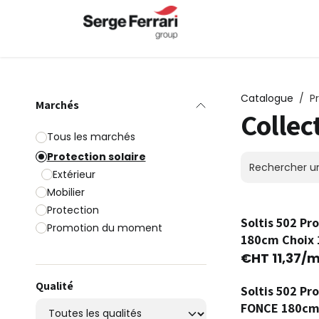
Se rendre au contenu
Accueil
À propos
Catalogue
P
Marchés
Collec
Tous les marchés
Protection solaire
Extérieur
Mobilier
Protection
Soltis 502 P
Ancienne Version
Promotion du moment
180cm Choix 
€HT
11,37
/m
Qualité
Soltis 502 Pr
FONCE 180cm 