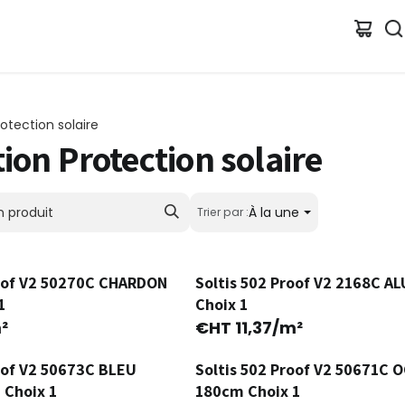
Catalogue
Guide de choix
rotection solaire
tion Protection solaire
À la une
Trier par :
roof V2 50270C CHARDON
Soltis 502 Proof V2 2168C A
Ancienne Version
1
Choix 1
²
€HT
11,37
/m²
oof V2 50673C BLEU
Soltis 502 Proof V2 50671C 
Choix 1
180cm Choix 1