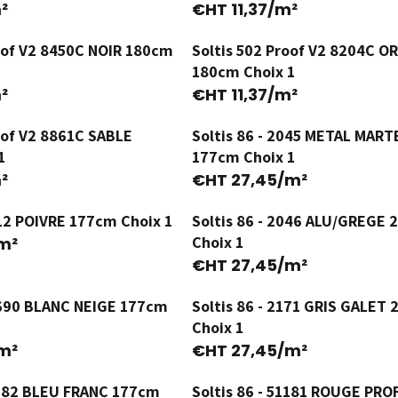
Ancienne Version
²
€HT
11,37
/m²
oof V2 8450C NOIR 180cm
Soltis 502 Proof V2 8204C O
Ancienne Version
180cm Choix 1
²
€HT
11,37
/m²
oof V2 8861C SABLE
Soltis 86 - 2045 METAL MART
1
177cm Choix 1
²
€HT
27,45
/m²
012 POIVRE 177cm Choix 1
Soltis 86 - 2046 ALU/GREGE
Choix 1
m²
€HT
27,45
/m²
50690 BLANC NEIGE 177cm
Soltis 86 - 2171 GRIS GALET
Choix 1
m²
€HT
27,45
/m²
51182 BLEU FRANC 177cm
Soltis 86 - 51181 ROUGE PR