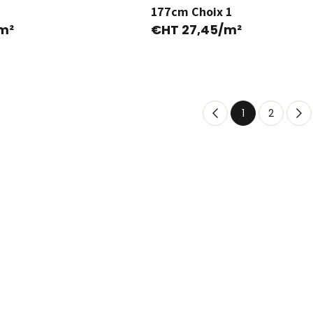
177cm Choix 1
m²
€HT
27,45
/m²
1
2