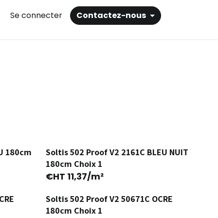
Se connecter
Contactez-nous
LU 180cm
Soltis 502 Proof V2 2161C BLEU NUIT
Ancienne Version
180cm Choix 1
€HT
11,37
/m²
OCRE
Soltis 502 Proof V2 50671C OCRE
180cm Choix 1