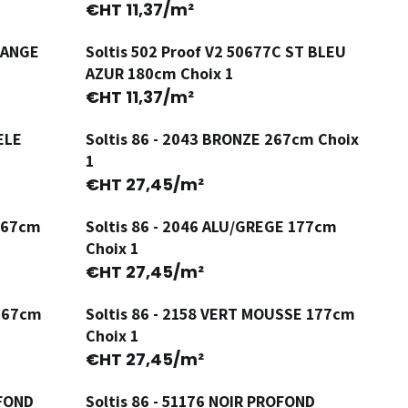
Ancienne Version
€HT
11,37
/m²
RANGE
Soltis 502 Proof V2 50677C ST BLEU
Ancienne Version
AZUR 180cm Choix 1
€HT
11,37
/m²
ELE
Soltis 86 - 2043 BRONZE 267cm Choix
1
€HT
27,45
/m²
 267cm
Soltis 86 - 2046 ALU/GREGE 177cm
Choix 1
€HT
27,45
/m²
 267cm
Soltis 86 - 2158 VERT MOUSSE 177cm
Choix 1
€HT
27,45
/m²
OFOND
Soltis 86 - 51176 NOIR PROFOND